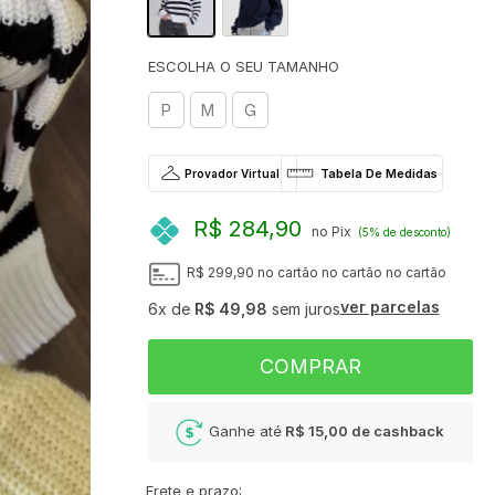
P
M
G
Provador Virtual
R$ 284,90
no Pix
(5% de desconto)
R$ 299,90
no cartão
no cartão
no cartão
ver parcelas
6x
de
R$ 49,98
sem juros
COMPRAR
Ganhe até
R$ 15,00
de cashback
Frete e prazo: