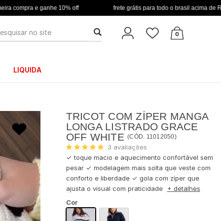
 e ganhe 10% off
frete grátis para todo o brasil acima de R$ 349
USCA
0
LIQUIDA
TRICOT COM ZÍPER MANGA
LONGA LISTRADO GRACE
OFF WHITE
(
CÓD.
11012050
)
3
avaliações
✓ toque macio e aquecimento confortável sem
pesar ✓ modelagem mais solta que veste com
conforto e liberdade ✓ gola com zíper que
ajusta o visual com praticidade
+ detalhes
Cor