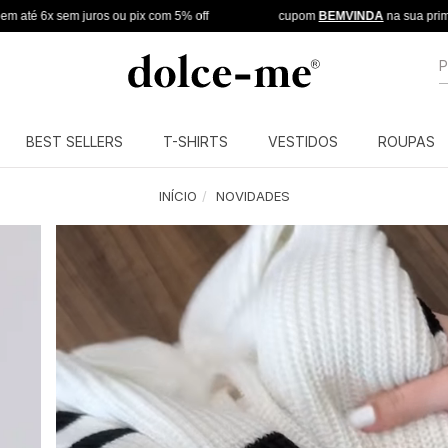
 juros ou pix com 5% off
cupom
BEMVINDA
na sua primeira compra
B
BEST SELLERS
T-SHIRTS
VESTIDOS
ROUPAS
INÍCIO
NOVIDADES