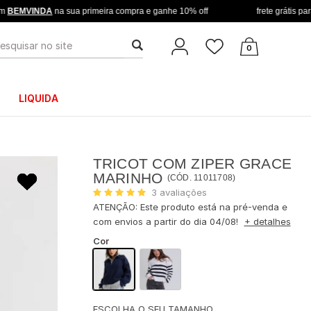
A
na sua primeira compra e ganhe 10% off
frete grátis para todo o br
USCA
0
LIQUIDA
TRICOT COM ZIPER GRACE
MARINHO
(
CÓD.
11011708
)
3
avaliações
ATENÇÃO: Este produto está na pré-venda e
com envios a partir do dia 04/08!
+ detalhes
Cor