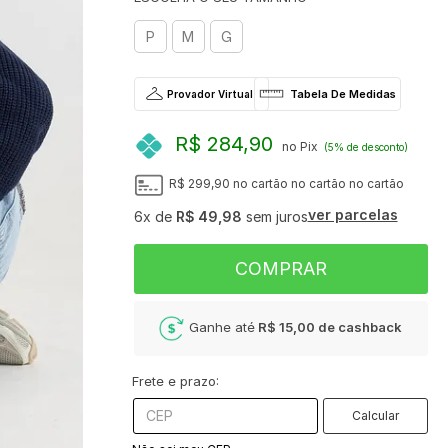
P
M
G
Provador Virtual
R$ 284,90
no Pix
(5% de desconto)
R$ 299,90
no cartão
no cartão
no cartão
ver parcelas
6x
de
R$ 49,98
sem juros
COMPRAR
Ganhe até
R$ 15,00
de cashback
Frete e prazo:
Calcular