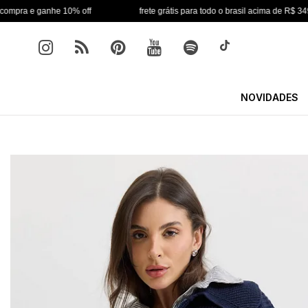
nhe 10% off
frete grátis para todo o brasil acima de R$ 349
NOVIDADES