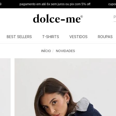
pagamento em até 6x sem juros ou pix com 5% off
cupom
BEMVIND
B
BEST SELLERS
T-SHIRTS
VESTIDOS
ROUPAS
INÍCIO
NOVIDADES