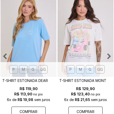
P
M
G
GG
P
M
G
GG
T
-SHIRT ESTONADA DEAR GOD - EST. FRENTE E COSTAS
T
-SHIRT ESTONADA MONTE CARLO F1 OFF WHITE
R$ 119,90
R$ 129,90
R$ 113,90
R$ 123,40
no pix
no pix
6x
de
R$ 19,98
sem juros
6x
de
R$ 21,65
sem juros
COMPRAR
COMPRAR