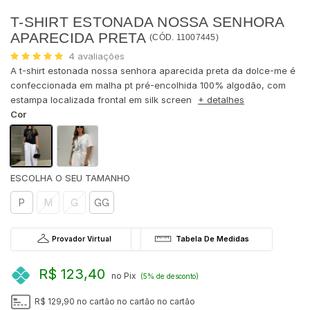
T-SHIRT ESTONADA NOSSA SENHORA
APARECIDA PRETA
(
CÓD.
11007445
)
4
avaliações
A t-shirt estonada nossa senhora aparecida preta da dolce-me é
confeccionada em malha pt pré-encolhida 100% algodão, com
estampa localizada frontal em silk screen
+ detalhes
Cor
P
M
G
GG
Provador Virtual
R$ 123,40
no Pix
(5% de desconto)
R$ 129,90
no cartão
no cartão
no cartão