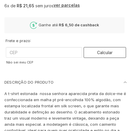
ver parcelas
6x
de
R$ 21,65
sem juros
Ganhe até
R$ 6,50
de cashback
Frete e prazo:
Calcular
Não sei meu CEP
DESCRIÇÃO DO PRODUTO
A t-shirt estonada nossa senhora aparecida preta da dolce-me é
confeccionada em malha pt pré-encolhida 100% algodão, com
estampa localizada frontal em silk screen, o que garante mais
durabilidade e definição ao desenho. O acabamento estonado
traz um visual moderno e levemente vintage, deixando a peça
ainda mais especial. a modelagem é clássica, com caimento
confortável, ideal para quem quer praticidade e estilo no dia a