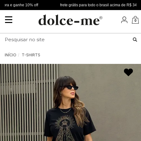
a e ganhe 10% off
frete grátis para todo o brasil acima de R$ 349
Mudar
0
navegação
Busca
INÍCIO
T-SHIRTS