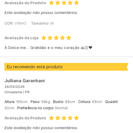
Avaliação do Produto
Esta avaliação não possui comentários.
COR:
VINHO
Tamanho:
M
Avaliação da Loja
À Dolce me… Gratidão e o meu coração 🙏🏻♥️
Eu recomendo este produto
Julliana Garanhani
26/05/2026
Umuarama /
PR
Altura:
166cm
Peso:
58kg
Busto:
89cm
Cintura:
69cm
Quadril:
92cm
Preferência no corpo:
Normal
Avaliação do Produto
Esta avaliação não possui comentários.