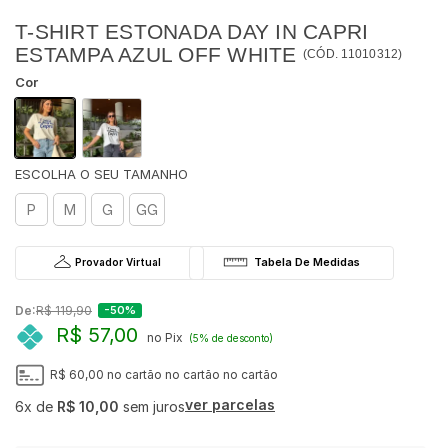
T-SHIRT ESTONADA DAY IN CAPRI
ESTAMPA AZUL OFF WHITE
(
CÓD.
11010312
)
Cor
P
M
G
GG
Provador Virtual
De:
R$ 119,90
-50%
R$ 57,00
no Pix
(5% de desconto)
R$ 60,00
no cartão
no cartão
no cartão
ver parcelas
6x
de
R$ 10,00
sem juros