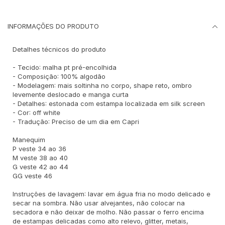
INFORMAÇÕES DO PRODUTO
Detalhes técnicos do produto
- Tecido: malha pt pré-encolhida
- Composição: 100% algodão
- Modelagem: mais soltinha no corpo, shape reto, ombro
levemente deslocado e manga curta
- Detalhes: estonada com estampa localizada em silk screen
- Cor: off white
- Tradução: Preciso de um dia em Capri
Manequim
P veste 34 ao 36
M veste 38 ao 40
G veste 42 ao 44
GG veste 46
Instruções de lavagem: lavar em água fria no modo delicado e
secar na sombra. Não usar alvejantes, não colocar na
secadora e não deixar de molho. Não passar o ferro encima
de estampas delicadas como alto relevo, glitter, metais,