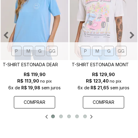
P
M
G
GG
P
M
G
GG
T
-SHIRT ESTONADA DEAR GOD - EST. FRENTE E COSTAS
T
-SHIRT ESTONADA MONTE CARLO F1 OFF WHITE
R$ 119,90
R$ 129,90
R$ 113,90
R$ 123,40
no pix
no pix
6x
de
R$ 19,98
sem juros
6x
de
R$ 21,65
sem juros
COMPRAR
COMPRAR