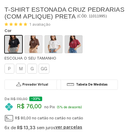
T-SHIRT ESTONADA CRUZ PEDRARIAS
(COM APLIQUE) PRETA
(
CÓD.
11011995
)
1
avaliação
Cor
P
M
G
GG
Provador Virtual
De:
R$ 119,90
-33%
R$ 76,00
no Pix
(5% de desconto)
R$ 80,00
no cartão
no cartão
no cartão
ver parcelas
6x
de
R$ 13,33
sem juros