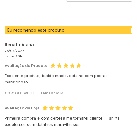
AVALIAÇÕES
POR
Eu recomendo este produto
Renata Viana
25/07/2026
Itatiba /
SP
Avaliação do Produto
Excelente produto, tecido macio, detalhe com pedras
maravilhoso.
COR:
OFF WHITE
Tamanho:
M
Avaliação da Loja
Primeira compra e com certeza me tornarei cliente, T-shirts
excelentes com detalhes maravilhosos.