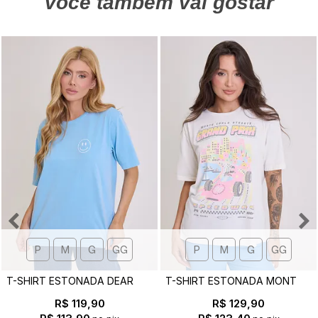
você também vai gostar
P
M
G
GG
P
M
G
GG
T
-SHIRT ESTONADA DEAR GOD - EST. FRENTE E COSTAS
T
-SHIRT ESTONADA MONTE CARLO F1 OFF WHITE
R$ 119,90
R$ 129,90