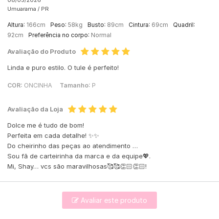
08/05/2026
Umuarama /
PR
Altura:
166cm
Peso:
58kg
Busto:
89cm
Cintura:
69cm
Quadril:
92cm
Preferência no corpo:
Normal
Avaliação do Produto
Linda e puro estilo. O tule é perfeito!
COR:
ONCINHA
Tamanho:
P
Avaliação da Loja
Dolce me é tudo de bom!
Perfeita em cada detalhe! ✨✨
Do cheirinho das peças ao atendimento …
Sou fã de carteirinha da marca e da equipe💖.
Mi, Shay… vcs são maravilhosas🥰🥰👏🏻👏🏻!
Avaliar este produto