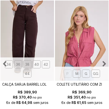
34
36
38
40
42
44
P
M
G
GG
C
ALÇA SARJA BARREL LOLA MARROM
C
OLETE UTILITÁRIO COM ZIPER GIOVANA ROSA
R$ 389,90
R$ 369,90
R$ 370,40
R$ 351,40
no pix
no pix
6x
de
R$ 64,98
sem juros
6x
de
R$ 61,65
sem juros