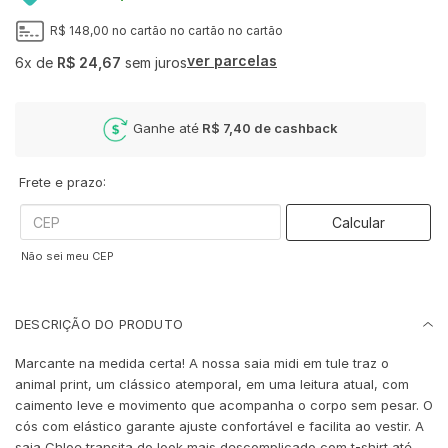
R$ 148,00
no cartão
no cartão
no cartão
ver parcelas
6x
de
R$ 24,67
sem juros
Ganhe até
R$ 7,40
de cashback
Frete e prazo:
Calcular
Não sei meu CEP
DESCRIÇÃO DO PRODUTO
Marcante na medida certa! A nossa saia midi em tule traz o
animal print, um clássico atemporal, em uma leitura atual, com
caimento leve e movimento que acompanha o corpo sem pesar. O
cós com elástico garante ajuste confortável e facilita ao vestir. A
saia Chloe transita do look mais descomplicado com t-shirt até