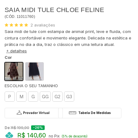
SAIA MIDI TULE CHLOE FELINE
(
CÓD.
11011760
)
2
avaliações
Saia midi de tule com estampa de animal print, leve e fluida, com
cintura confortável e movimento elegante. Delicada na estética e
prática no dia a dia, traz o clássico em uma leitura atual.
+ detalhes
Cor
P
M
G
GG
G2
G3
Provador Virtual
De:
R$ 199,90
-26%
R$ 140,60
no Pix
(5% de desconto)