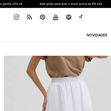
 off
frete grátis para todo o brasil acima de R$ 349
pagam
NOVIDADES