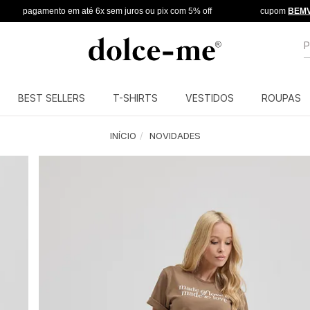
ento em até 6x sem juros ou pix com 5% off
cupom
BEMVINDA
na su
B
BEST SELLERS
T-SHIRTS
VESTIDOS
ROUPAS
INÍCIO
NOVIDADES