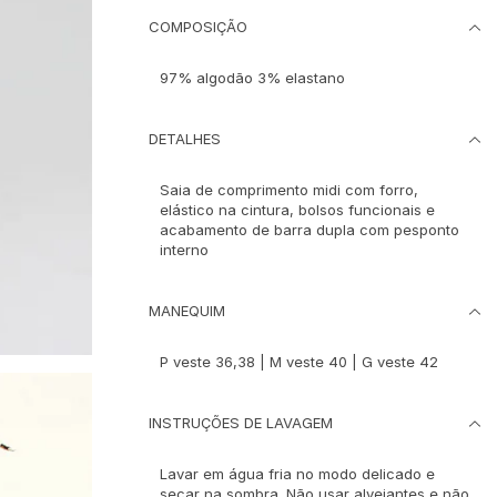
COMPOSIÇÃO
97% algodão 3% elastano
DETALHES
Saia de comprimento midi com forro,
elástico na cintura, bolsos funcionais e
acabamento de barra dupla com pesponto
interno
MANEQUIM
P veste 36,38 | M veste 40 | G veste 42
INSTRUÇÕES DE LAVAGEM
Lavar em água fria no modo delicado e
secar na sombra. Não usar alvejantes e não