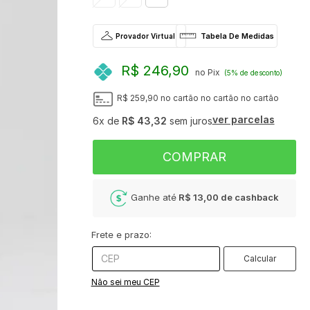
Provador Virtual
R$ 246,90
no Pix
(5% de desconto)
R$ 259,90
no cartão
no cartão
no cartão
ver parcelas
6x
de
R$ 43,32
sem juros
COMPRAR
Ganhe até
R$ 13,00
de cashback
Frete e prazo:
Calcular
Não sei meu CEP