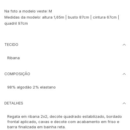
Na foto a modelo veste: M
Medidas da modelo: altura 1,65m | busto 87cm | cintura 67cm |
quadril 97cm
TECIDO
Ribana
COMPOSIÇÃO
98% algodão 2% elastano
DETALHES
Regata em ribana 2x2, decote quadrado estabilizado, bordado
frontal aplicado, cavas e decote com acabamento em friso e
barra finalizada em bainha reta.