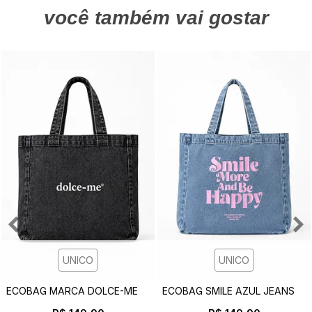
você também vai gostar
UNICO
UNICO
E
COBAG MARCA DOLCE-ME PRETO STONE
E
COBAG SMILE AZUL JEANS CLARO