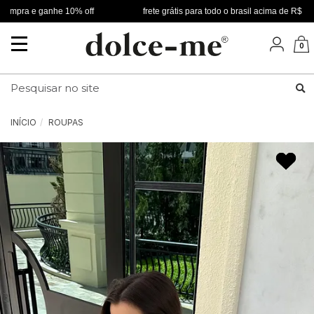
mpra e ganhe 10% off
frete grátis para todo o brasil acima de R$ 349
Mudar
0
navegação
Busca
INÍCIO
ROUPAS