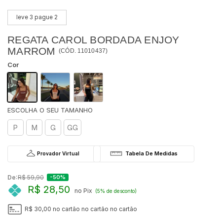
leve 3 pague 2
REGATA CAROL BORDADA ENJOY
MARROM
(
CÓD.
11010437
)
Cor
P
M
G
GG
Provador Virtual
De:
R$ 59,90
-50%
R$ 28,50
no Pix
(5% de desconto)
R$ 30,00
no cartão
no cartão
no cartão