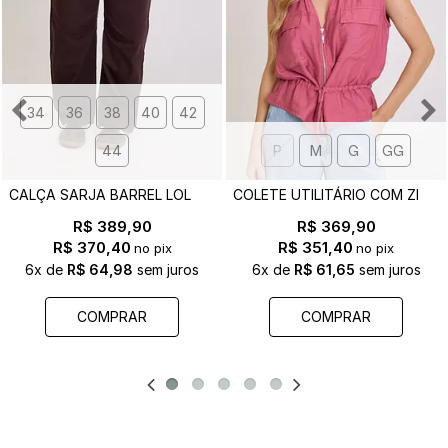
34
36
38
40
42
44
P
M
G
GG
C
ALÇA SARJA BARREL LOLA MARROM
C
OLETE UTILITÁRIO COM ZIPER GIOVANA ROSA
R$ 389,90
R$ 369,90
R$ 370,40
R$ 351,40
no pix
no pix
6x
de
R$ 64,98
sem juros
6x
de
R$ 61,65
sem juros
COMPRAR
COMPRAR