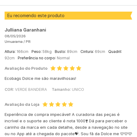
Eu recomendo este produto
Julliana Garanhani
08/05/2026
Umuarama /
PR
Altura:
166cm
Peso:
58kg
Busto:
89cm
Cintura:
69cm
Quadril:
92cm
Preferência no corpo:
Normal
Avaliação do Produto
Ecobags Dolce me são maravilhosas!
COR:
VERDE BANDEIRA
Tamanho:
UNICO
Avaliação da Loja
Experiência de compra impecável! A curadoria das peças é
incrível e o suporte ao cliente é nota 1000❣️ Dá para perceber o
carinho da marca em cada detalhe, desde a navegação no site
ou no App até a chegada do pacote💝. Sou fã da Dolce me 🩷🩷🩷