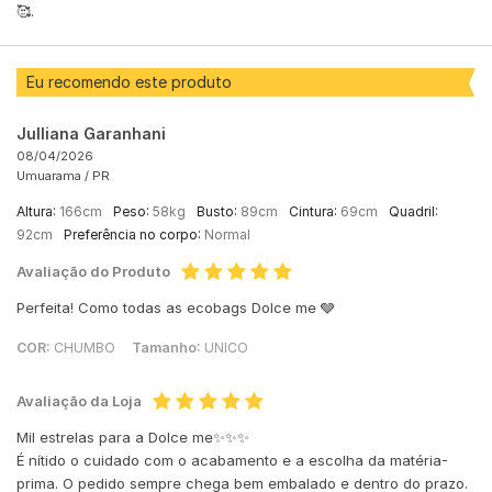
🥰.
Eu recomendo este produto
Julliana Garanhani
08/04/2026
Umuarama /
PR
Altura:
166cm
Peso:
58kg
Busto:
89cm
Cintura:
69cm
Quadril:
92cm
Preferência no corpo:
Normal
Avaliação do Produto
Perfeita! Como todas as ecobags Dolce me 🩶
COR:
CHUMBO
Tamanho:
UNICO
Avaliação da Loja
Mil estrelas para a Dolce me✨✨✨
É nítido o cuidado com o acabamento e a escolha da matéria-
prima. O pedido sempre chega bem embalado e dentro do prazo.