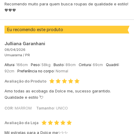
Recomendo muito para quem busca roupas de qualidade e estilo!
💖💖💖
Eu recomendo este produto
Julliana Garanhani
08/04/2026
Umuarama /
PR
Altura:
166cm
Peso:
58kg
Busto:
89cm
Cintura:
69cm
Quadril:
92cm
Preferência no corpo:
Normal
Avaliação do Produto
Amo todas as ecobags da Dolce me, sucesso garantido.
Qualidade e estilo 💘
COR:
MARROM
Tamanho:
UNICO
Avaliação da Loja
Mil estrelas para a Dolce me✨✨✨