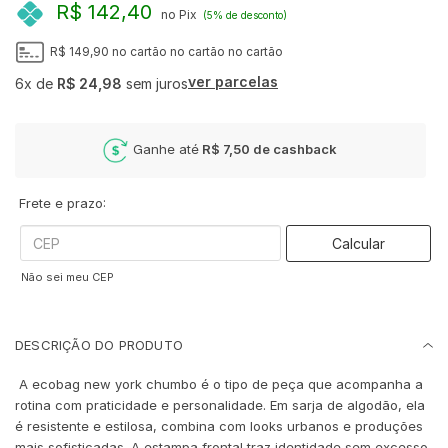
R$ 142,40
no Pix
(5% de desconto)
R$ 149,90
no cartão
no cartão
no cartão
ver parcelas
6x
de
R$ 24,98
sem juros
Ganhe até
R$ 7,50
de cashback
Frete e prazo:
Calcular
Não sei meu CEP
DESCRIÇÃO DO PRODUTO
A ecobag new york chumbo é o tipo de peça que acompanha a
rotina com praticidade e personalidade. Em sarja de algodão, ela
é resistente e estilosa, combina com looks urbanos e produções
mais sofisticadas. A estampa frontal traz identidade sem excesso,