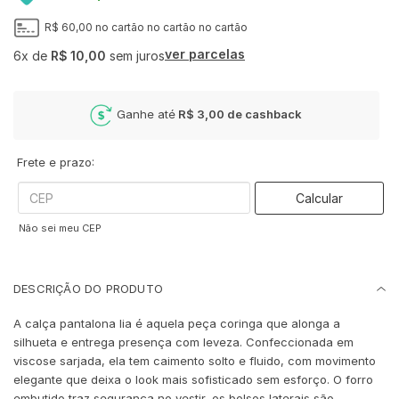
R$ 60,00
no cartão
no cartão
no cartão
ver parcelas
6x
de
R$ 10,00
sem juros
Ganhe até
R$ 3,00
de cashback
Frete e prazo:
Calcular
Não sei meu CEP
DESCRIÇÃO DO PRODUTO
A calça pantalona lia é aquela peça coringa que alonga a
silhueta e entrega presença com leveza. Confeccionada em
viscose sarjada, ela tem caimento solto e fluido, com movimento
elegante que deixa o look mais sofisticado sem esforço. O forro
embutido traz segurança no vestir, os bolsos laterais são