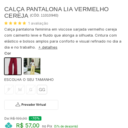
CALÇA PANTALONA LIA VERMELHO
CEREJA
(
CÓD.
11010940
)
1
avaliação
Calça pantalona feminina em viscose sarjada vermelho cereja
com caimento leve e fluido que alonga a silhueta. Cintura com
elástico e bolsos amplos para conforto e visual refinado no dia a
dia e no trabalho.
+ detalhes
Cor
P
M
G
GG
Provador Virtual
De:
R$ 199,90
-70%
R$ 57,00
no Pix
(5% de desconto)