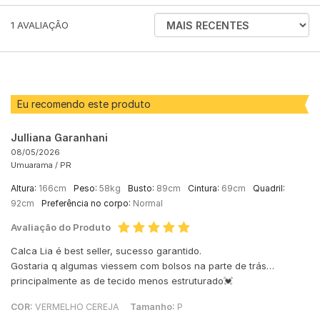
ORDENAR
1
AVALIAÇÃO
AVALIAÇÕES
POR
Eu recomendo este produto
Julliana Garanhani
08/05/2026
Umuarama /
PR
Altura:
166cm
Peso:
58kg
Busto:
89cm
Cintura:
69cm
Quadril:
92cm
Preferência no corpo:
Normal
Avaliação do Produto
Calca Lia é best seller, sucesso garantido.
Gostaria q algumas viessem com bolsos na parte de trás…
principalmente as de tecido menos estruturado💓
COR:
VERMELHO CEREJA
Tamanho:
P