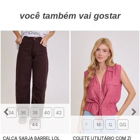
você também vai gostar
34
36
38
40
42
44
P
M
G
GG
C
ALÇA SARJA BARREL LOLA MARROM
C
OLETE UTILITÁRIO COM ZIPER GIOVANA ROSA