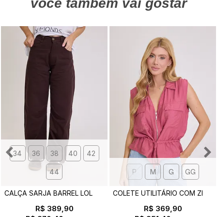
você também vai gostar
34
36
38
40
42
44
P
M
G
GG
C
ALÇA SARJA BARREL LOLA MARROM
C
OLETE UTILITÁRIO COM ZIPER GIOVANA ROSA
R$ 389,90
R$ 369,90