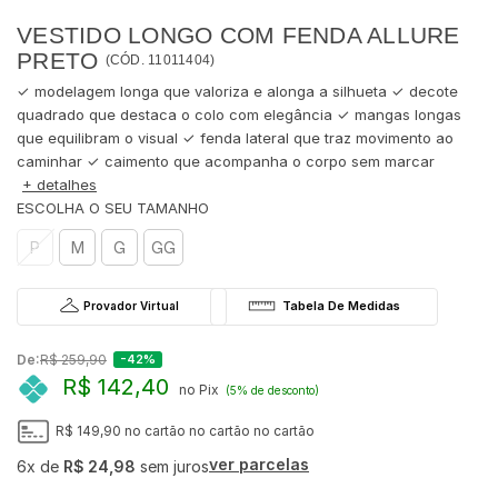
VESTIDO LONGO COM FENDA ALLURE
PRETO
(
CÓD.
11011404
)
✓ modelagem longa que valoriza e alonga a silhueta ✓ decote
quadrado que destaca o colo com elegância ✓ mangas longas
que equilibram o visual ✓ fenda lateral que traz movimento ao
caminhar ✓ caimento que acompanha o corpo sem marcar
+ detalhes
P
M
G
GG
Provador Virtual
De:
R$ 259,90
-42%
R$ 142,40
no Pix
(5% de desconto)
R$ 149,90
no cartão
no cartão
no cartão
ver parcelas
6x
de
R$ 24,98
sem juros