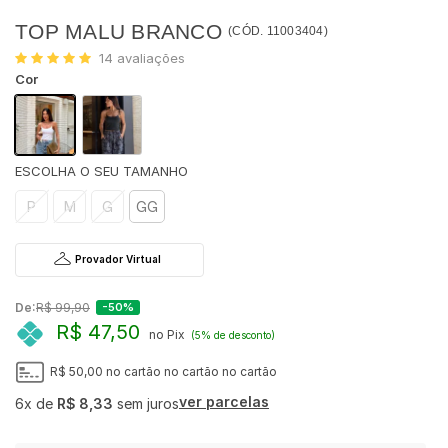
TOP MALU BRANCO
(
CÓD.
11003404
)
14
avaliações
Cor
P
M
G
GG
Provador Virtual
De:
R$ 99,90
-50%
R$ 47,50
no Pix
(5% de desconto)
R$ 50,00
no cartão
no cartão
no cartão
ver parcelas
6x
de
R$ 8,33
sem juros