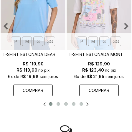
P
M
G
GG
P
M
G
GG
T
-SHIRT ESTONADA DEAR GOD - EST. FRENTE E COSTAS
T
-SHIRT ESTONADA MONTE CARLO F1 OFF WHITE
R$ 119,90
R$ 129,90
R$ 113,90
R$ 123,40
no pix
no pix
6x
de
R$ 19,98
sem juros
6x
de
R$ 21,65
sem juros
COMPRAR
COMPRAR