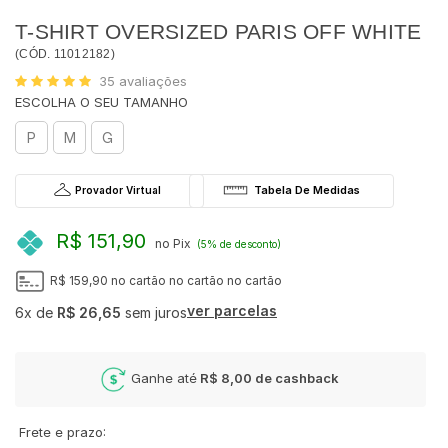
T-SHIRT OVERSIZED PARIS OFF WHITE
(
CÓD.
11012182
)
35
avaliações
P
M
G
Provador Virtual
R$ 151,90
no Pix
(5% de desconto)
R$ 159,90
no cartão
no cartão
no cartão
ver parcelas
6x
de
R$ 26,65
sem juros
Ganhe até
R$ 8,00
de cashback
Frete e prazo: