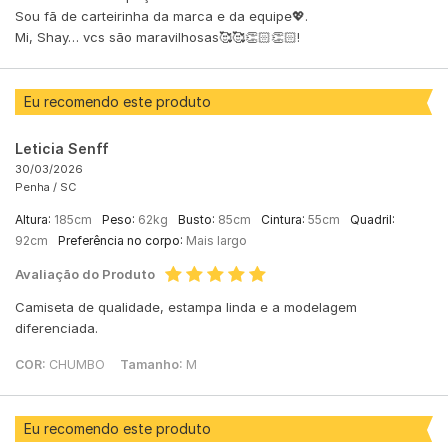
Sou fã de carteirinha da marca e da equipe💖.
Mi, Shay… vcs são maravilhosas🥰🥰👏🏻👏🏻!
Eu recomendo este produto
Leticia Senff
30/03/2026
Penha /
SC
Altura:
185cm
Peso:
62kg
Busto:
85cm
Cintura:
55cm
Quadril:
92cm
Preferência no corpo:
Mais largo
Avaliação do Produto
Camiseta de qualidade, estampa linda e a modelagem
diferenciada.
COR:
CHUMBO
Tamanho:
M
Eu recomendo este produto