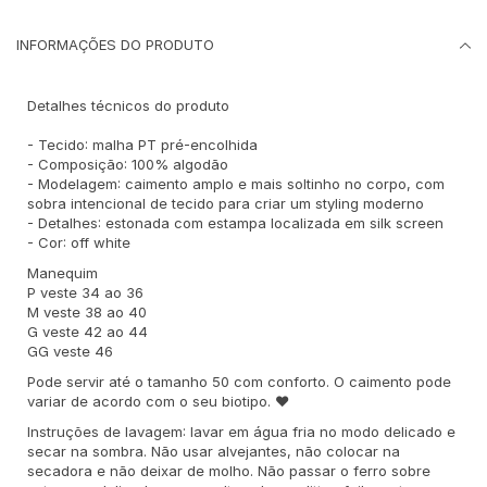
INFORMAÇÕES DO PRODUTO
Detalhes técnicos do produto
- Tecido: malha PT pré-encolhida
- Composição: 100% algodão
- Modelagem: caimento amplo e mais soltinho no corpo, com
sobra intencional de tecido para criar um styling moderno
- Detalhes: estonada com estampa localizada em silk screen
- Cor: off white
Manequim
P veste 34 ao 36
M veste 38 ao 40
G veste 42 ao 44
GG veste 46
Pode servir até o tamanho 50 com conforto. O caimento pode
variar de acordo com o seu biotipo. ♥
Instruções de lavagem: lavar em água fria no modo delicado e
secar na sombra. Não usar alvejantes, não colocar na
secadora e não deixar de molho. Não passar o ferro sobre