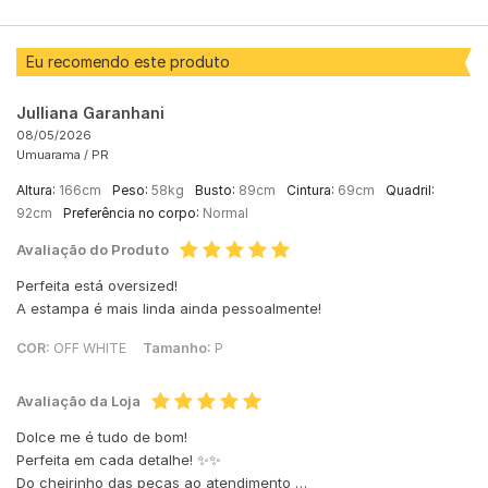
Eu recomendo este produto
Julliana Garanhani
08/05/2026
Umuarama /
PR
Altura:
166cm
Peso:
58kg
Busto:
89cm
Cintura:
69cm
Quadril:
92cm
Preferência no corpo:
Normal
Avaliação do Produto
Perfeita está oversized!
A estampa é mais linda ainda pessoalmente!
COR:
OFF WHITE
Tamanho:
P
Avaliação da Loja
Dolce me é tudo de bom!
Perfeita em cada detalhe! ✨✨
Do cheirinho das peças ao atendimento …