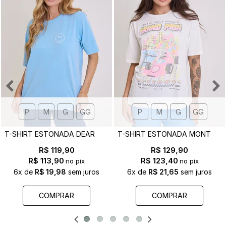
P
M
G
GG
P
M
G
GG
T
-SHIRT ESTONADA DEAR GOD - EST. FRENTE E COSTAS
T
-SHIRT ESTONADA MONTE CARLO F1 OFF WHITE
R$ 119,90
R$ 129,90
R$ 113,90
R$ 123,40
no pix
no pix
6x
de
R$ 19,98
sem juros
6x
de
R$ 21,65
sem juros
COMPRAR
COMPRAR