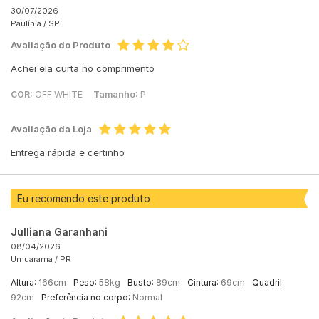
30/07/2026
Paulínia /
SP
Avaliação do Produto
Achei ela curta no comprimento
COR:
OFF WHITE
Tamanho:
P
Avaliação da Loja
Entrega rápida e certinho
Eu recomendo este produto
Julliana Garanhani
08/04/2026
Umuarama /
PR
Altura:
166cm
Peso:
58kg
Busto:
89cm
Cintura:
69cm
Quadril:
92cm
Preferência no corpo:
Normal