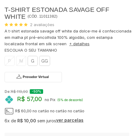
T-SHIRT ESTONADA SAVAGE OFF
WHITE
(
CÓD.
11011382
)
2
avaliações
A t-shirt estonada savage off white da dolce-me é confeccionada
em malha pt pré-encolhida 100% algodão, com estampa
localizada frontal em silk screen
+ detalhes
P
M
G
GG
Provador Virtual
De:
R$ 119,90
-50%
R$ 57,00
no Pix
(5% de desconto)
R$ 60,00
no cartão
no cartão
no cartão
ver parcelas
6x
de
R$ 10,00
sem juros