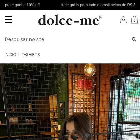
ra e ganhe 10% off
frete grátis para todo o brasil acima de R$ 349
Mudar
0
navegação
Busca
INÍCIO
T-SHIRTS