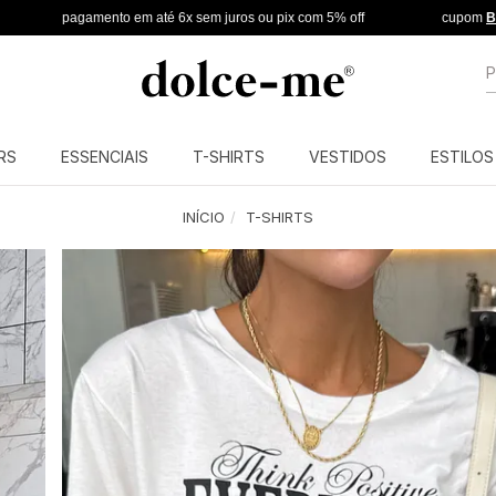
agamento em até 6x sem juros ou pix com 5% off
cupom
BEMVINDA
n
B
RS
ESSENCIAIS
T-SHIRTS
VESTIDOS
ESTILOS
INÍCIO
T-SHIRTS