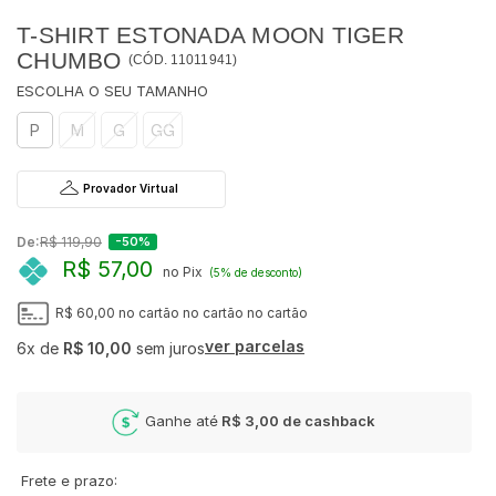
T-SHIRT ESTONADA MOON TIGER
CHUMBO
(
CÓD.
11011941
)
P
M
G
GG
Provador Virtual
De:
R$ 119,90
-50%
R$ 57,00
no Pix
(5% de desconto)
R$ 60,00
no cartão
no cartão
no cartão
ver parcelas
6x
de
R$ 10,00
sem juros
Ganhe até
R$ 3,00
de cashback
Frete e prazo: