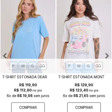
P
M
G
GG
P
M
G
GG
T
-SHIRT ESTONADA DEAR GOD - EST. FRENTE E COSTAS
T
-SHIRT ESTONADA MONTE CARLO F1 OFF WHITE
R$ 119,90
R$ 129,90
R$ 113,90
R$ 123,40
no pix
no pix
6x
de
R$ 19,98
sem juros
6x
de
R$ 21,65
sem juros
COMPRAR
COMPRAR