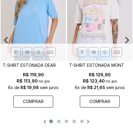
P
M
G
GG
P
M
G
GG
T
-SHIRT ESTONADA DEAR GOD - EST. FRENTE E COSTAS
T
-SHIRT ESTONADA MONTE CARLO F1 OFF WHITE
R$ 119,90
R$ 129,90
R$ 113,90
R$ 123,40
no pix
no pix
6x
de
R$ 19,98
sem juros
6x
de
R$ 21,65
sem juros
COMPRAR
COMPRAR