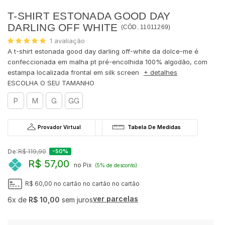
T-SHIRT ESTONADA GOOD DAY
DARLING OFF WHITE
(
CÓD.
11011269
)
1
avaliação
A t-shirt estonada good day darling off-white da dolce-me é
confeccionada em malha pt pré-encolhida 100% algodão, com
estampa localizada frontal em silk screen
+ detalhes
P
M
G
GG
Provador Virtual
De:
R$ 119,90
-50%
R$ 57,00
no Pix
(5% de desconto)
R$ 60,00
no cartão
no cartão
no cartão
ver parcelas
6x
de
R$ 10,00
sem juros