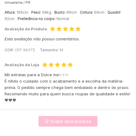
Umuarama /
PR
Altura:
166cm
Peso:
58kg
Busto:
89cm
Cintura:
69cm
Quadril:
92cm
Preferência no corpo:
Normal
Avaliação do Produto
Esta avaliação não possui comentários.
COR:
OFF WHITE
Tamanho:
M
Avaliação da Loja
Mil estrelas para a Dolce me✨✨✨
É nítido o cuidado com o acabamento e a escolha da matéria-
prima. O pedido sempre chega bem embalado e dentro do prazo.
Recomendo muito para quem busca roupas de qualidade e estilo!
💖💖💖
Avaliar este produto