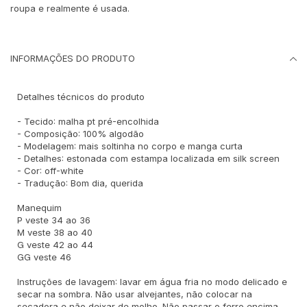
roupa e realmente é usada.
INFORMAÇÕES DO PRODUTO
Detalhes técnicos do produto
- Tecido: malha pt pré-encolhida
- Composição: 100% algodão
- Modelagem: mais soltinha no corpo e manga curta
- Detalhes: estonada com estampa localizada em silk screen
- Cor: off-white
- Tradução: Bom dia, querida
Manequim
P veste 34 ao 36
M veste 38 ao 40
G veste 42 ao 44
GG veste 46
Instruções de lavagem: lavar em água fria no modo delicado e
secar na sombra. Não usar alvejantes, não colocar na
secadora e não deixar de molho. Não passar o ferro encima