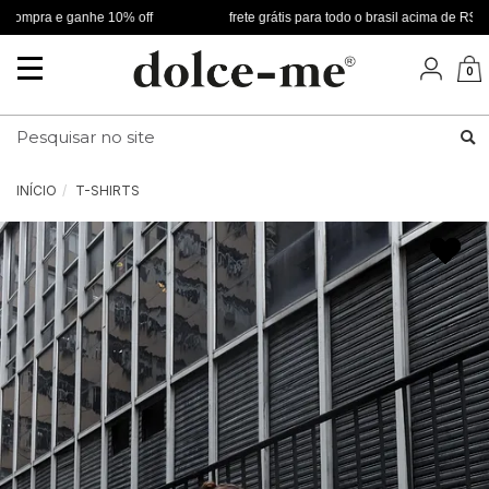
ompra e ganhe 10% off
frete grátis para todo o brasil acima de R$ 349
Mudar
0
navegação
Busca
INÍCIO
T-SHIRTS