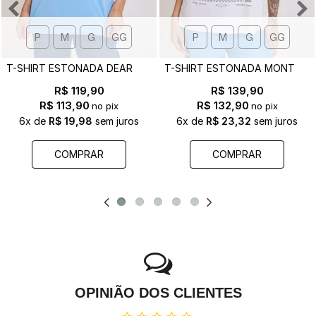
P
M
G
GG
P
M
G
GG
T
-SHIRT ESTONADA DEAR GOD - EST. FRENTE E COSTAS
T
-SHIRT ESTONADA MONTE CARLO F1 OFF WHITE
R$ 119,90
R$ 139,90
R$ 113,90
R$ 132,90
no pix
no pix
6x
de
R$ 19,98
sem juros
6x
de
R$ 23,32
sem juros
COMPRAR
COMPRAR
OPINIÃO DOS CLIENTES