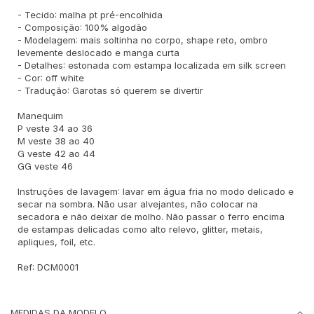
- Tecido: malha pt pré-encolhida
- Composição: 100% algodão
- Modelagem: mais soltinha no corpo, shape reto, ombro
levemente deslocado e manga curta
- Detalhes: estonada com estampa localizada em silk screen
- Cor: off white
- Tradução: Garotas só querem se divertir
Manequim
P veste 34 ao 36
M veste 38 ao 40
G veste 42 ao 44
GG veste 46
Instruções de lavagem: lavar em água fria no modo delicado e
secar na sombra. Não usar alvejantes, não colocar na
secadora e não deixar de molho. Não passar o ferro encima
de estampas delicadas como alto relevo, glitter, metais,
apliques, foil, etc.
Ref: DCM0001
MEDIDAS DA MODELO