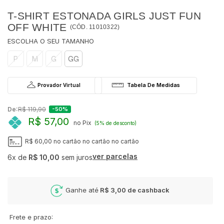
T-SHIRT ESTONADA GIRLS JUST FUN
OFF WHITE
(
CÓD.
11010322
)
P
M
G
GG
Provador Virtual
De:
R$ 119,90
-50%
R$ 57,00
no Pix
(5% de desconto)
R$ 60,00
no cartão
no cartão
no cartão
ver parcelas
6x
de
R$ 10,00
sem juros
Ganhe até
R$ 3,00
de cashback
Frete e prazo: